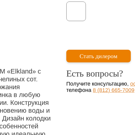
Стать дилером
М «Elkland» с
Есть вопросы?
челиных сот.
Получите консультацию,
о
ржания
телефона
8 (812) 665-7009
инка в любую
ии. Конструкция
кновению воды и
. Дизайн колодки
особенностей
ьную идеальную