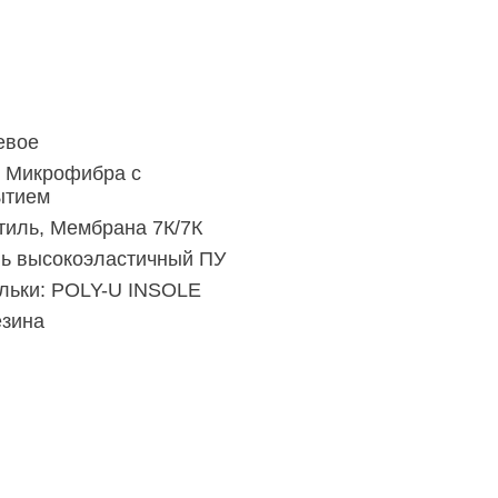
евое
, Микрофибра с
ытием
тиль, Мембрана 7К/7К
ль высокоэластичный ПУ
льки:
POLY-U INSOLE
езина