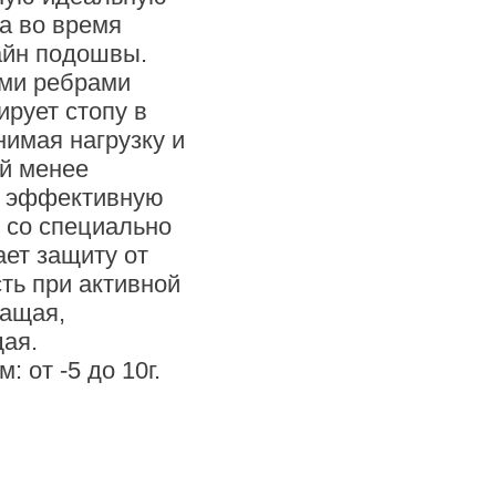
а во время
айн подошвы.
ми ребрами
рует стопу в
имая нагрузку и
ой менее
т эффективную
 со специально
ет защиту от
ть при активной
шащая,
ая.
 от -5 до 10г.