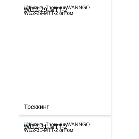
WG2-29-MTT-2
Треккинг
WG2-31-MTT-2