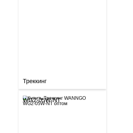
Треккинг
WG2-05W-NT