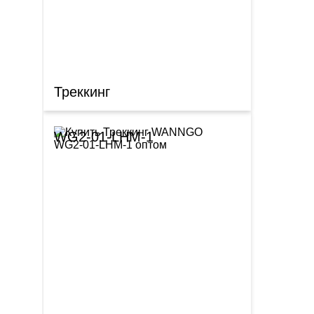
Треккинг
WG2-01-LHM-1