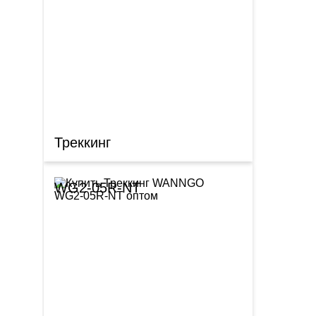
Треккинг
WG2-05R-NT