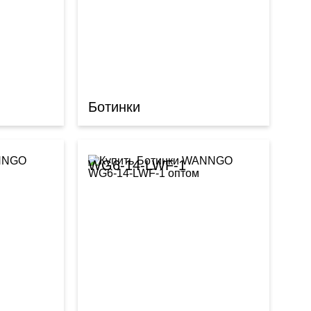
Ботинки
WG6-14-LWF-1