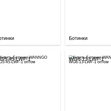
отинки
Ботинки
G5-45-LWF-1
WG6-13-LWF-1