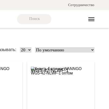
Сотрудничество
азывать:
WG5-42-NLWF-1