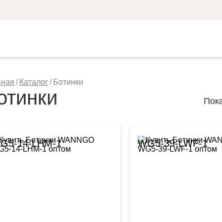
вная
/
Каталог
/
Ботинки
отинки
Пок
G5-14-LHM-1
WG5-39-LWF-1