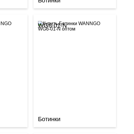
Ботинки
WG6-01-N
Ботинки