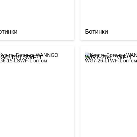
отинки
Ботинки
G6-15-LSWF-1
WG7-26-LTWF-1