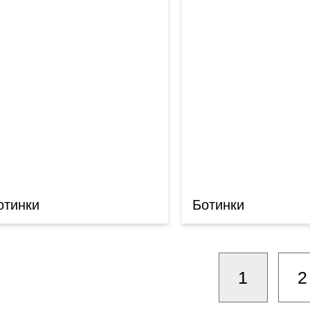
отинки
Ботинки
1
2