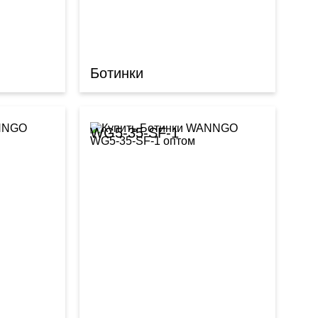
Ботинки
WG5-35-SF-1