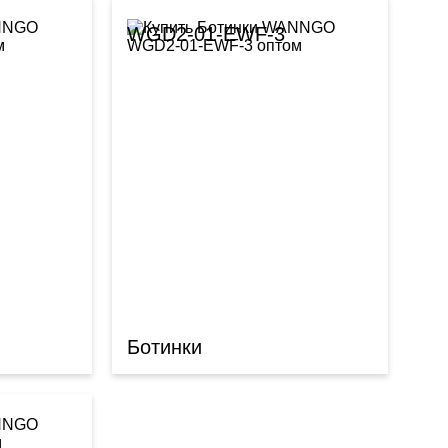
WGD2-01-EWF-3
Ботинки