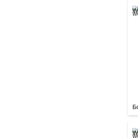
W
Б
W