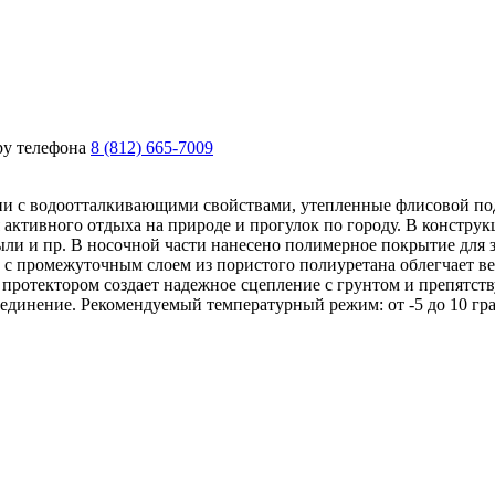
ру телефона
8 (812) 665-7009
 с водоотталкивающими свойствами, утепленные флисовой под
 активного отдыха на природе и прогулок по городу. В констру
ыли и пр. В носочной части нанесено полимерное покрытие для 
 промежуточным слоем из пористого полиуретана облегчает вес 
протектором создает надежное сцепление с грунтом и препятст
единение. Рекомендуемый температурный режим: от -5 до 10 гра