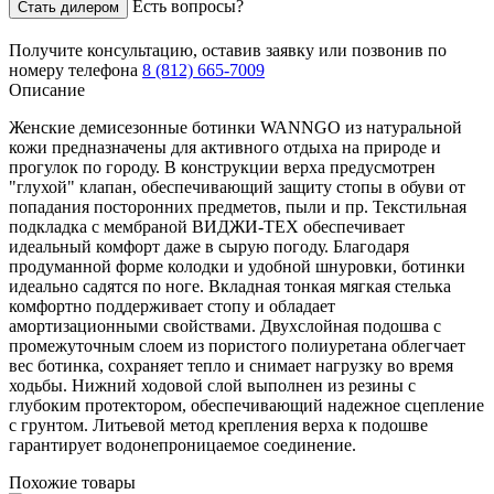
Есть вопросы?
Стать дилером
Получите консультацию,
оставив заявку
или позвонив по
номеру телефона
8 (812) 665-7009
Описание
Женские демисезонные ботинки WANNGO из натуральной
кожи предназначены для активного отдыха на природе и
прогулок по городу. В конструкции верха предусмотрен
"глухой" клапан, обеспечивающий защиту стопы в обуви от
попадания посторонних предметов, пыли и пр. Текстильная
подкладка с мембраной ВИДЖИ-TEX обеспечивает
идеальный комфорт даже в сырую погоду. Благодаря
продуманной форме колодки и удобной шнуровки, ботинки
идеально садятся по ноге. Вкладная тонкая мягкая стелька
комфортно поддерживает стопу и обладает
амортизационными свойствами. Двухслойная подошва с
промежуточным слоем из пористого полиуретана облегчает
вес ботинка, сохраняет тепло и снимает нагрузку во время
ходьбы. Нижний ходовой слой выполнен из резины с
глубоким протектором, обеспечивающий надежное сцепление
с грунтом. Литьевой метод крепления верха к подошве
гарантирует водонепроницаемое соединение.
Похожие товары