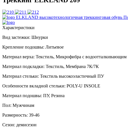
ELKLAND
высокотехнологичная треккинговая обувь
П
Характеристики
Вид застежки:
Шнурки
Крепление подошвы:
Литьевое
Материал верха:
Текстиль, Микрофибра с водоотталкивающим
Материал подкладки:
Текстиль, Мембрана 7К/7К
Материал стельки:
Текстиль высокоэластичный ПУ
Особенности вкладной стельки:
POLY-U INSOLE
Материал подошвы:
ПУ, Резина
Пол:
Мужчинам
Размерность:
39-46
Сезон:
демисезон