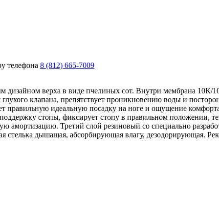
ру телефона
8 (812) 665-7009
м дизайном верха в виде пчелиных сот. Внутри мембрана 10К/
 глухого клапана, препятствует проникновению воды и посторон
дает правильную идеальную посадку на ноге и ощущение комфор
оддержку стопы, фиксирует стопу в правильном положении, тем
ю амортизацию. Третий слой резиновый со специально разработ
я стелька дышащая, абсорбирующая влагу, дезодорирующая. Рек