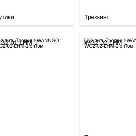
утики
Треккинг
G2-01-LHM-1
WG2-02-LHM-1