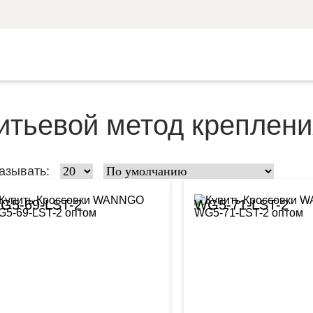
итьевой метод креплени
азывать:
G5-69-LST-2
WG5-71-LST-2