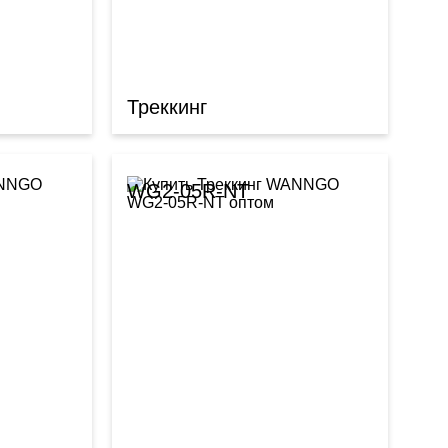
Треккинг
WG2-05R-NT