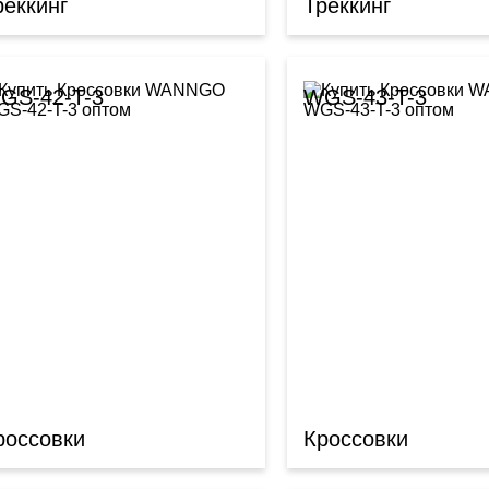
реккинг
Треккинг
GS-42-T-3
WGS-43-T-3
россовки
Кроссовки