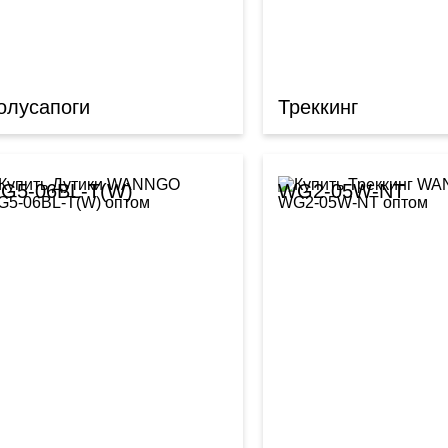
олусапоги
Треккинг
G5-06BL-T(W)
WG2-05W-NT