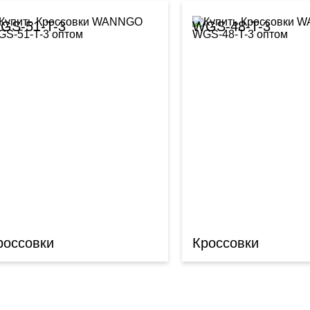
GS-51-T-3
WGS-48-T-3
россовки
Кроссовки