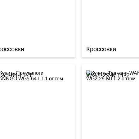
россовки
Кроссовки
G5-64-LT-1
WG2-29-MTT-2