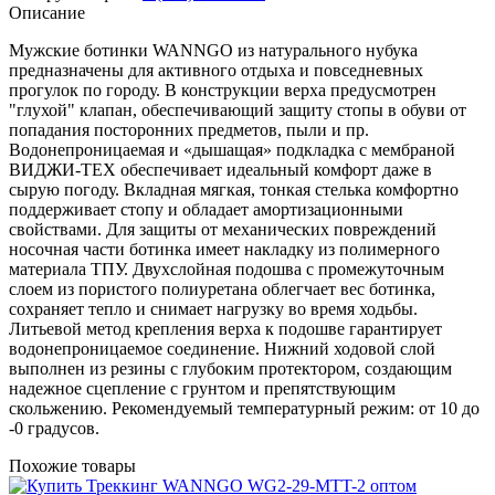
Описание
Мужские ботинки WANNGO из натурального нубука
предназначены для активного отдыха и повседневных
прогулок по городу. В конструкции верха предусмотрен
"глухой" клапан, обеспечивающий защиту стопы в обуви от
попадания посторонних предметов, пыли и пр.
Водонепроницаемая и «дышащая» подкладка с мембраной
ВИДЖИ-TEX обеспечивает идеальный комфорт даже в
сырую погоду. Вкладная мягкая, тонкая стелька комфортно
поддерживает стопу и обладает амортизационными
свойствами. Для защиты от механических повреждений
носочная части ботинка имеет накладку из полимерного
материала ТПУ. Двухслойная подошва с промежуточным
слоем из пористого полиуретана облегчает вес ботинка,
сохраняет тепло и снимает нагрузку во время ходьбы.
Литьевой метод крепления верха к подошве гарантирует
водонепроницаемое соединение. Нижний ходовой слой
выполнен из резины с глубоким протектором, создающим
надежное сцепление с грунтом и препятствующим
скольжению. Рекомендуемый температурный режим: от 10 до
-0 градусов.
Похожие товары