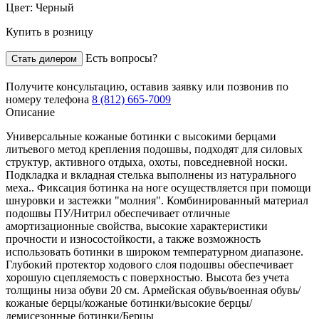
Цвет:
Черный
Купить в розницу
Есть вопросы?
Стать дилером
Получите консультацию,
оставив заявку
или позвонив по
номеру телефона
8 (812) 665-7009
Описание
Универсальные кожаные ботинки с высокими берцами
литьевого метод крепления подошвы, подходят для силовых
структур, активного отдыха, охоты, повседневной носки.
Подкладка и вкладная стелька выполнены из натурального
меха.. Фиксация ботинка на ноге осуществляется при помощи
шнуровки и застежки "молния". Комбинированный материал
подошвы ПУ/Нитрил обеспечивает отличные
амортизационные свойства, высокие характеристики
прочности и износостойкости, а также возможность
использовать ботинки в широком температурном диапазоне.
Глубокий протектор ходового слоя подошвы обеспечивает
хорошую сцепляемость с поверхностью. Высота без учета
толщины низа обуви 20 см. Армейская обувь/военная обувь/
кожаные берцы/кожаные ботинки/высокие берцы/
демисезонные ботинки/Берцы