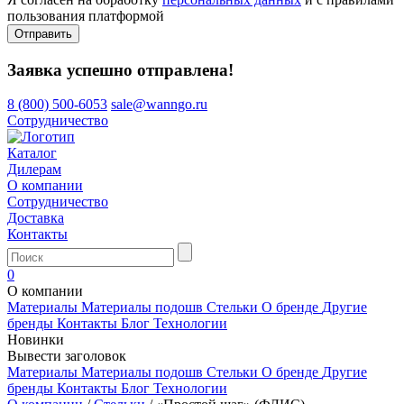
пользования платформой
Отправить
Заявка успешно отправлена!
8 (800) 500-6053
sale@wanngo.ru
Сотрудничество
Каталог
Дилерам
О компании
Сотрудничество
Доставка
Контакты
0
О компании
Материалы
Материалы подошв
Стельки
О бренде
Другие
бренды
Контакты
Блог
Технологии
Новинки
Вывести заголовок
Материалы
Материалы подошв
Стельки
О бренде
Другие
бренды
Контакты
Блог
Технологии