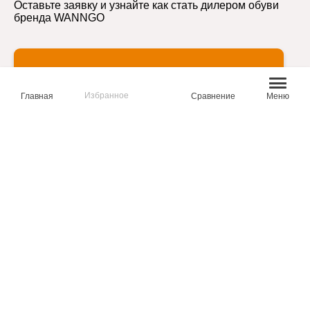
Оставьте заявку и узнайте как стать дилером обуви
бренда WANNGO
--
Стать дилером
>
Избранное
Главная
Сравнение
Меню
ВАМ МОЖЕТ БЫТЬ ИНТЕРЕСНО
ТРЕККИНГ
КЕДЫ
ЛОФЕРЫ
ПОЛУБОТИНКИ
КРОССОВКИ
БОТИНКИ