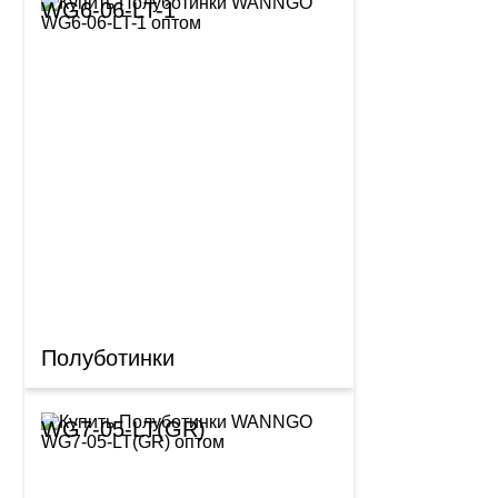
WG6-06-LT-1
Полуботинки
WG7-05-LT(GR)