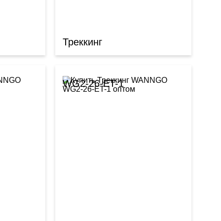
Треккинг
WG2-26-ET-1