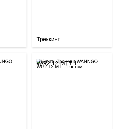
Треккинг
WG2-12-MTT-1