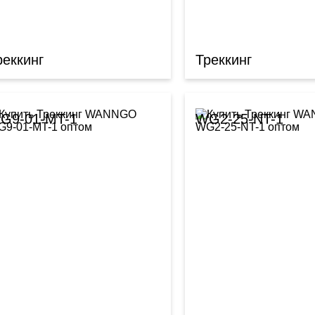
реккинг
Треккинг
G9-01-MT-1
WG2-25-NT-1