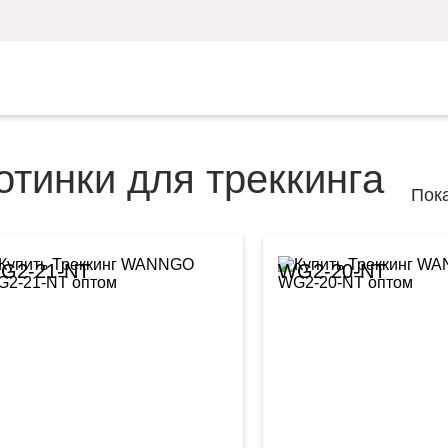
отинки для треккинга
Пок
G2-21-NT
WG2-20-NT