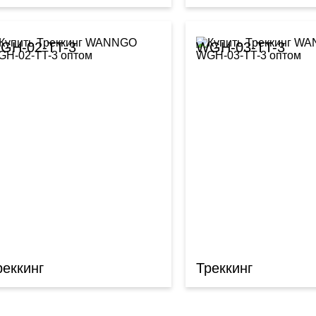
GH-02-TT-3
WGH-03-TT-3
реккинг
Треккинг