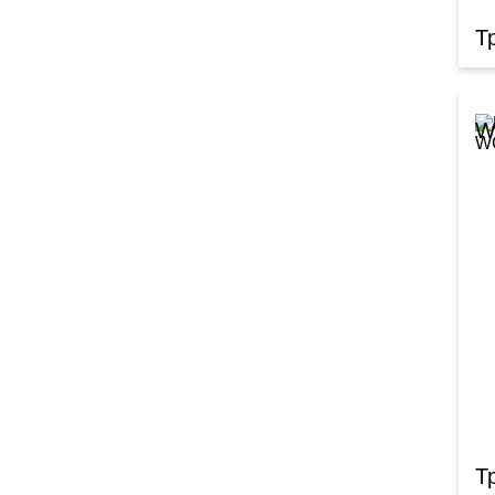
Т
W
Т