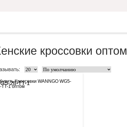
енские кроссовки опто
азывать:
G5-28-TT-1